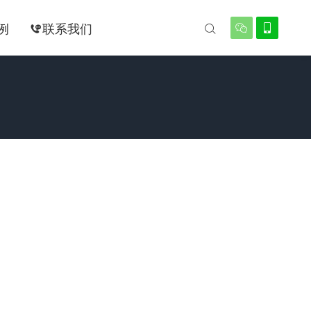
例
联系我们



