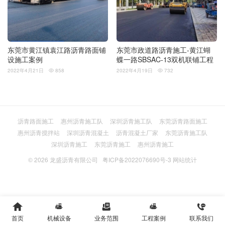
东莞市黄江镇袁江路沥青路面铺
东莞市政道路沥青施工-黄江蝴
设施工案例
蝶一路SBSAC-13双机联铺工程
2022年4月21日
858
2022年4月19日
732


沥青路面施工
惠州沥青施工队
深圳沥青施工队
东莞沥青路面施工
惠州沥青搅拌站
深圳沥青混凝土
沥青混凝土厂家
东莞沥青施工队
深圳沥青施工
东莞沥青施工
惠州沥青施工
© 2026
龙盛沥青有限公司
粤ICP备2022076690号-3
网站统计





首页
机械设备
业务范围
工程案例
联系我们